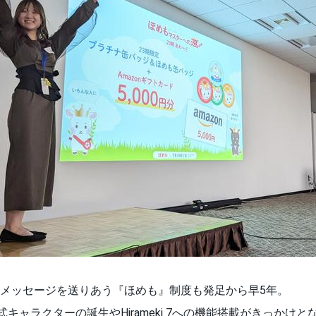
メッセージを送りあう『ほめも』制度も発足から早5年。
式キャラクターの誕生やHirameki 7への機能搭載がきっかけ