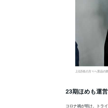
上位5名の方々へ景品の
23期ほめも運
コロナ禍が明け、トライ