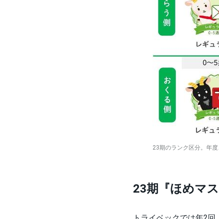
23期のランク区分。年
23期『ほめマ
トライベックでは年2回「