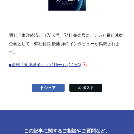
週刊『東洋経済』（7/16号）7/11発売号に、テレビ番組連動
企画として、弊社社長 後藤 洋のインタビューが掲載されま
す。
■週刊『東洋経済』（7/16号）
(2.0 MB)
Facebookで
する
Xで
する
シェア
ポスト
この記事に関するご相談やご質問など、