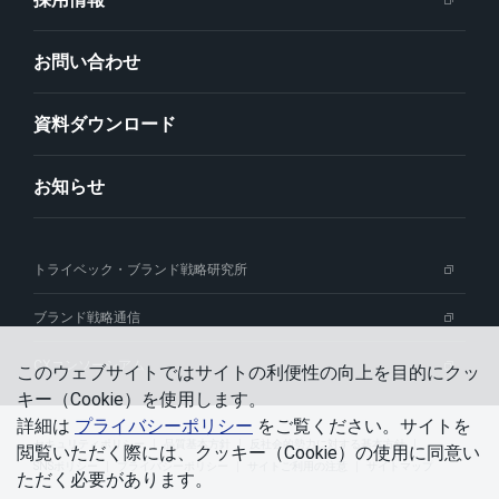
お問い合わせ
資料ダウンロード
お知らせ
トライベック・ブランド戦略研究所
ブランド戦略通信
CXコンソーシアム
このウェブサイトではサイトの利便性の向上を⽬的にクッ
キー（Cookie）を使⽤します。
詳細は
プライバシーポリシー
をご覧ください。サイトを
セキュリティポリシー
品質基本方針
反社会的勢力に対する基本方針
閲覧いただく際には、クッキー（Cookie）の使⽤に同意い
SNSポリシー
プライバシーポリシー
サイトご利用の注意
サイトマップ
ただく必要があります。