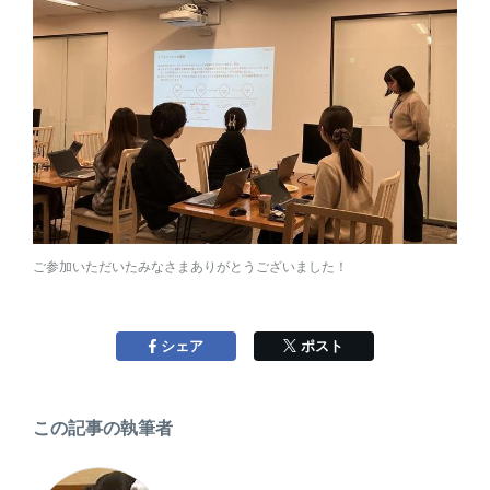
ご参加いただいたみなさまありがとうございました！
Facebookで
する
Xで
する
シェア
ポスト
この記事の執筆者