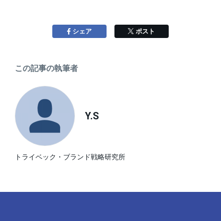
Facebookで
する
Xで
する
シェア
ポスト
この記事の執筆者
Y.S
トライベック・ブランド戦略研究所