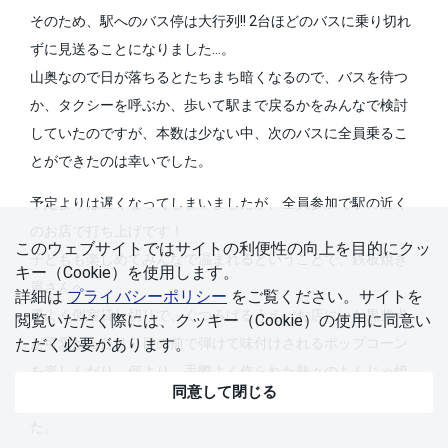
そのため、駅へのバス停は大行列!! 2台ほどのバスに乗り切れ
ずに見送ることになりました…。
山奥なので日が落ちるとたちまち暗くなるので、バスを待つ
か、タクシーを呼ぶか、歩いて駅まで戻るかをみんなで検討
していたのですが、本数は少ない中、次のバスに全員乗るこ
とができたのは幸いでした。
予定よりは遅くなってしまいましたが、全員参加で駅の近く
のお店で打ち上げです！
このウェブサイトではサイトの利便性の向上を⽬的にクッ
子どもも楽しめてみんなで温まれるということで、鉄板焼き
キー（Cookie）を使⽤します。
屋さんへ。
詳細は
プライバシーポリシー
をご覧ください。サイトを
運よく個室貸し切りで、くつろげるうえ、お店にいた黒柴犬
閲覧いただく際には、クッキー（Cookie）の使⽤に同意い
ただく必要があります。
が可愛かったり、目の前で弾けて味付けされるポップコーン
を楽しんだり、何より、手際よく作られた熱々のもんじゃ焼
同意して閉じる
きをはじめとした美味しい料理に大盛り上がりとなりまし
た。