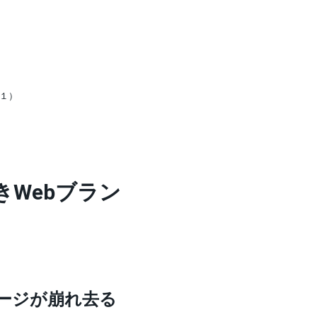
（１）
きWebブラン
ージが崩れ去る