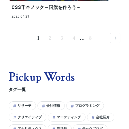
CSS千本ノック～国旗を作ろう～
2025.04.21
1
2
3
4
…
8
次へ
P
W
Ickup
Ords
タグ一覧
リサーチ
会社情報
プログラミング
クリエイティブ
マーケティング
会社紹介
アナリティクス
部活動
テックブログ