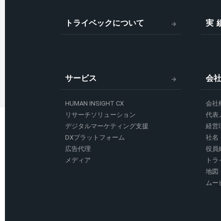
トライベックについて
実
サービス
会
HUMAN INSIGHT CX
会社
リサーチソリューション
代表
デジタルマーケティング支援
経営
DXプラットフォーム
社名
広告代理
役員
メディア
トラ
地図
ムー